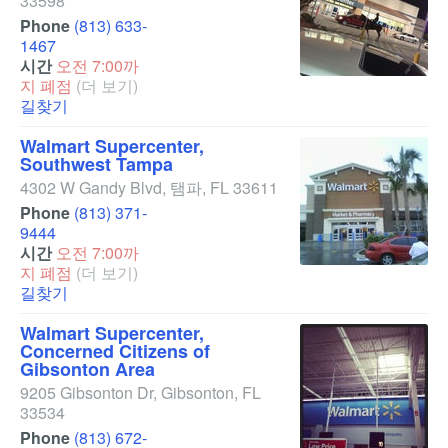
33598
Phone
(813) 633-
1467
시간
오전 7:00까
지 폐점
(더 보기)
길찾기
Walmart Supercenter,
Southwest Tampa
4302 W Gandy Blvd
,
탬파
,
FL
33611
Phone
(813) 371-
9444
시간
오전 7:00까
지 폐점
(더 보기)
길찾기
Walmart Supercenter,
Concerned Citizens of
Gibsonton Area
9205 Gibsonton Dr
,
Gibsonton
,
FL
33534
Phone
(813) 672-