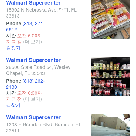
Walmart Supercenter
15302 N Nebraska Ave
,
탬파
,
FL
33613
Phone
(813) 371-
6612
시간
오전 6:00까
지 폐점
(더 보기)
길찾기
Walmart Supercenter
28500 State Road 54
,
Wesley
Chapel
,
FL
33543
Phone
(813) 262-
2180
시간
오전 6:00까
지 폐점
(더 보기)
길찾기
Walmart Supercenter
1208 E Brandon Blvd
,
Brandon
,
FL
33511