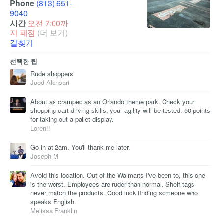
Phone
(813) 651-
9040
시간
오전 7:00까
지 폐점
(더 보기)
길찾기
선택한 팁
Rude shoppers
Jood Alansari
About as cramped as an Orlando theme park. Check your
shopping cart driving skills, your agility will be tested. 50 points
for taking out a pallet display.
Loren!!
Go in at 2am. You'll thank me later.
Joseph M
Avoid this location. Out of the Walmarts I've been to, this one
is the worst. Employees are ruder than normal. Shelf tags
never match the products. Good luck finding someone who
speaks English.
Melissa Franklin