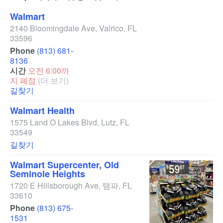
Walmart
2140 Bloomingdale Ave
,
Valrico
,
FL
33596
Phone
(813) 681-
8136
시간
오전 6:00까
지 폐점
(더 보기)
길찾기
Walmart Health
1575 Land O Lakes Blvd
,
Lutz
,
FL
33549
길찾기
Walmart Supercenter, Old
Seminole Heights
1720 E Hillsborough Ave
,
탬파
,
FL
33610
Phone
(813) 675-
1531