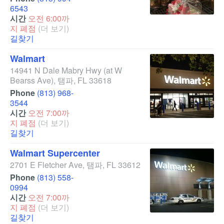
6543
시간
오전 6:00까
지 폐점
(더 보기)
길찾기
Walmart
14941 N Dale Mabry Hwy
(at W
Bearss Ave)
,
탬파
,
FL
33618
Phone
(813) 968-
3544
시간
오전 7:00까
지 폐점
(더 보기)
길찾기
Walmart Supercenter
2701 E Fletcher Ave
,
탬파
,
FL
33612
Phone
(813) 558-
0994
시간
오전 7:00까
지 폐점
(더 보기)
길찾기