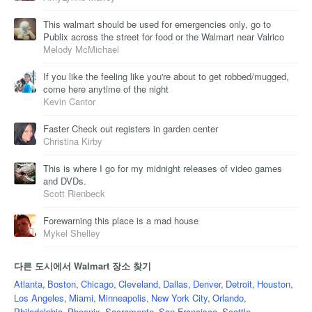
This walmart should be used for emergencies only, go to
Publix across the street for food or the Walmart near Valrico
Melody McMichael
If you like the feeling like you're about to get robbed/mugged,
come here anytime of the night
Kevin Cantor
Faster Check out registers in garden center
Christina Kirby
This is where I go for my midnight releases of video games
and DVDs.
Scott Rienbeck
Forewarning this place is a mad house
Mykel Shelley
다른 도시에서 Walmart 장소 찾기
Atlanta
,
Boston
,
Chicago
,
Cleveland
,
Dallas
,
Denver
,
Detroit
,
Houston
,
Los Angeles
,
Miami
,
Minneapolis
,
New York City
,
Orlando
,
Philadelphia
,
Phoenix
,
Sacramento
,
San Francisco
,
Seattle
,