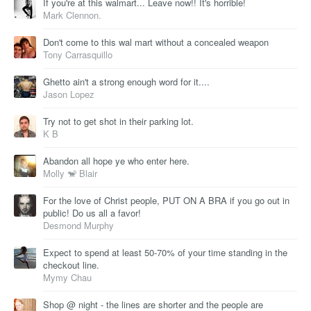
If you're at this walmart... Leave now!! It's horrible!
Mark Clennon.
Don't come to this wal mart without a concealed weapon
Tony Carrasquillo
Ghetto ain't a strong enough word for it....
Jason Lopez
Try not to get shot in their parking lot.
K B
Abandon all hope ye who enter here.
Molly 🐒 Blair
For the love of Christ people, PUT ON A BRA if you go out in
public! Do us all a favor!
Desmond Murphy
Expect to spend at least 50-70% of your time standing in the
checkout line.
Mymy Chau
Shop @ night - the lines are shorter and the people are