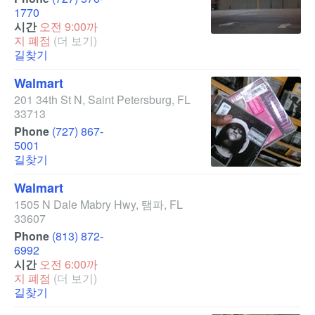
1770
시간
오전 9:00까
지 폐점
(더 보기)
길찾기
Walmart
201 34th St N
,
Saint Petersburg
,
FL
33713
Phone
(727) 867-
5001
길찾기
Walmart
1505 N Dale Mabry Hwy
,
탬파
,
FL
33607
Phone
(813) 872-
6992
시간
오전 6:00까
지 폐점
(더 보기)
길찾기