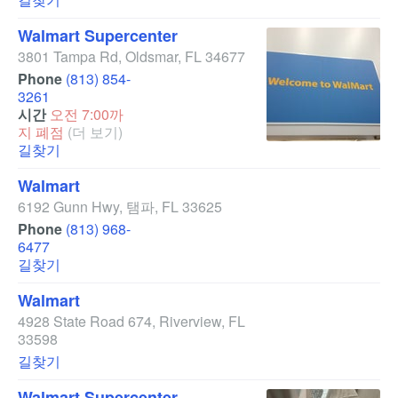
Walmart Supercenter
3801 Tampa Rd
,
Oldsmar
,
FL
34677
Phone
(813) 854-
3261
시간
오전 7:00까
지 폐점
(더 보기)
길찾기
Walmart
6192 Gunn Hwy
,
탬파
,
FL
33625
Phone
(813) 968-
6477
길찾기
Walmart
4928 State Road 674
,
Riverview
,
FL
33598
길찾기
Walmart Supercenter